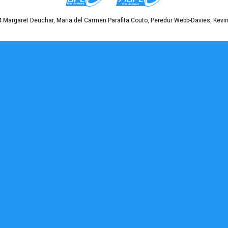
 Margaret Deuchar, Maria del Carmen Parafita Couto, Peredur Webb-Davies, Kevin