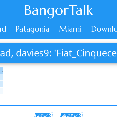
BangorTalk
ad
Patagonia
Miami
Downlo
rad, davies9: 'Fiat_Cinquece
E
.