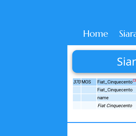
Home
Siar
Sia
C
370
MOS
Fiat_Cinquecento
Fiat_Cinquecento
name
Fiat Cinquecento