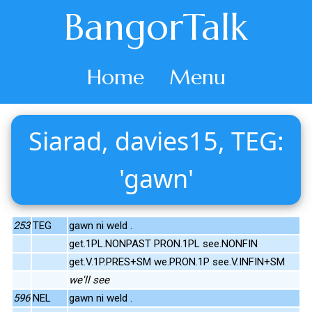
BangorTalk
Home
Menu
Siarad, davies15, TEG:
'gawn'
253
TEG
gawn ni weld .
get.1PL.NONPAST PRON.1PL see.NONFIN
get.V.1P.PRES+SM we.PRON.1P see.V.INFIN+SM
we'll see
596
NEL
gawn ni weld .