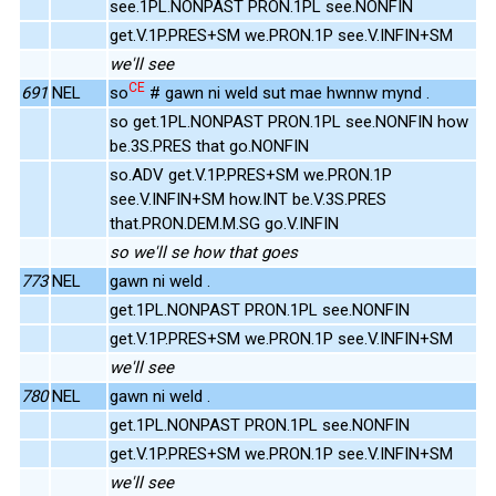
see.1PL.NONPAST PRON.1PL see.NONFIN
get.V.1P.PRES+SM we.PRON.1P see.V.INFIN+SM
we'll see
CE
691
NEL
so
# gawn ni weld sut mae hwnnw mynd .
so get.1PL.NONPAST PRON.1PL see.NONFIN how
be.3S.PRES that go.NONFIN
so.ADV get.V.1P.PRES+SM we.PRON.1P
see.V.INFIN+SM how.INT be.V.3S.PRES
that.PRON.DEM.M.SG go.V.INFIN
so we'll se how that goes
773
NEL
gawn ni weld .
get.1PL.NONPAST PRON.1PL see.NONFIN
get.V.1P.PRES+SM we.PRON.1P see.V.INFIN+SM
we'll see
780
NEL
gawn ni weld .
get.1PL.NONPAST PRON.1PL see.NONFIN
get.V.1P.PRES+SM we.PRON.1P see.V.INFIN+SM
we'll see