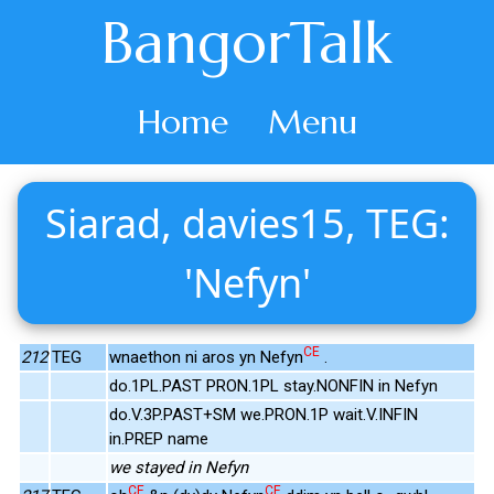
BangorTalk
Home
Menu
Siarad, davies15, TEG:
'Nefyn'
CE
212
TEG
wnaethon ni aros yn Nefyn
.
do.1PL.PAST PRON.1PL stay.NONFIN in Nefyn
do.V.3P.PAST+SM we.PRON.1P wait.V.INFIN
in.PREP name
we stayed in Nefyn
CE
CE