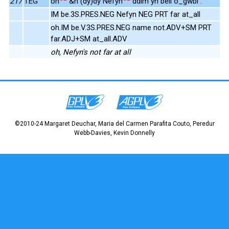
217
TEG
oh
&n (dy)dy Nefyn
ddim yn bell o_gwbl .
IM be.3S.PRES.NEG Nefyn NEG PRT far at_all
oh.IM be.V.3S.PRES.NEG name not.ADV+SM PRT
far.ADJ+SM at_all.ADV
oh, Nefyn's not far at all
©2010-24 Margaret Deuchar, Maria del Carmen Parafita Couto, Peredur
Webb-Davies, Kevin Donnelly