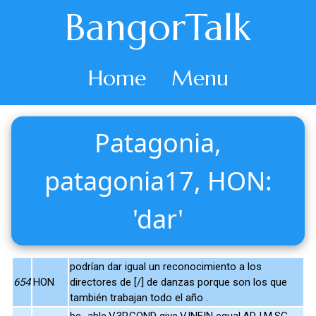
BangorTalk
Home
Menu
Patagonia,
patagonia17, HON:
'dar'
podrían dar igual un reconocimiento a los
654
HON
directores de [/] de danzas porque son los que
también trabajan todo el año .
be_able.V.3P.COND give.V.INFIN equal.ADJ.M.SG.