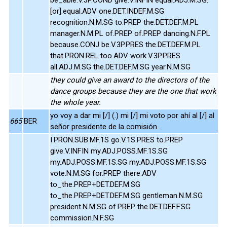
[or].equal.ADV one.DET.INDEF.M.SG
recognition.N.M.SG to.PREP the.DET.DEF.M.PL
manager.N.M.PL of.PREP of.PREP dancing.N.F.PL
because.CONJ be.V.3P.PRES the.DET.DEF.M.PL
that.PRON.REL too.ADV work.V.3P.PRES
all.ADJ.M.SG the.DET.DEF.M.SG year.N.M.SG
they could give an award to the directors of the
dance groups because they are the one that work
the whole year.
yo voy a dar mi [/] (.) mi [/] mi voto por ahí al [/] al
665
BER
señor presidente de la comisión .
I.PRON.SUB.MF.1S go.V.1S.PRES to.PREP
give.V.INFIN my.ADJ.POSS.MF.1S.SG
my.ADJ.POSS.MF.1S.SG my.ADJ.POSS.MF.1S.SG
vote.N.M.SG for.PREP there.ADV
to_the.PREP+DET.DEF.M.SG
to_the.PREP+DET.DEF.M.SG gentleman.N.M.SG
president.N.M.SG of.PREP the.DET.DEF.F.SG
commission.N.F.SG