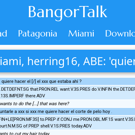
BangorTalk
ad
Patagonia
Miami
Downlo
ami, herring16, ABE: 'quie
quiere hacer el [/] el xxx que estaba ahí ?
.DET.DEF.NT.SG that.PRON.REL want.V.3S.PRES do.V.INFIN the.DET.DE
V.13S.IMPERF there.ADV
ants to do the [...] that was here?
untarle a xxx si xxx me quiere hacer el corte de pelo hoy .
NFIN+LE[PRON.MF.3S] to.PREP if.CONJ me.PRON.OBL.MF.1S want.V.3S.
ourt.N.M.SG of.PREP shell.V.1S.PRES today.ADV
.] wants to cut my hair today.